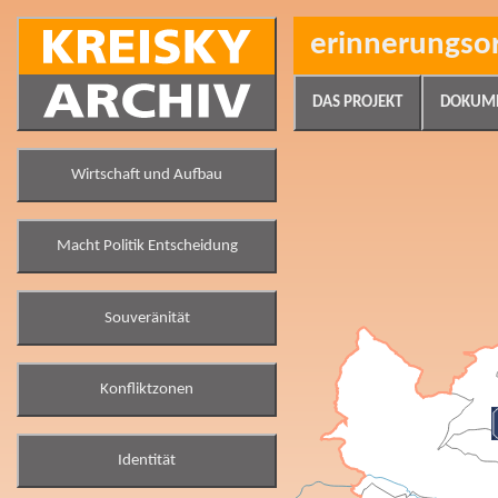
erinnerungso
DAS PROJEKT
DOKUM
Wirtschaft und Aufbau
Macht Politik Entscheidung
Souveränität
Konfliktzonen
Identität